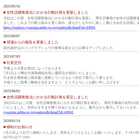
2025/05/16
■ 女性活躍推進法にかかる行動計画を更新しました
当社はこの度、女性活躍推進法にかかる行動計画を更新し、厚生労働省の女性の活躍推
ました。これまでの取り組みを更に進め、誰もがしなやかに楽しく働ける会社を目指し
https://positive-ryouritsu.mhlw.go.jp/positivedb/detail?id=44941
2023/09/07
■ 現場からの報告を更新しました
前代表枦山のバングラデシュでの業務を踏まえた記事をアップしました。
2023/07/03
■ 社長交代
平素より大変お世話になっております。
7月1日より弊社代表取締役社長に薗田元が就任いたしました。
引き続き開発途上国支援に貢献していけるよう全社で努力して参ります。
今後ともご指導ご鞭撻を頂きますよう、どうぞよろしくお願い申し上げます。
2023/06/02
■ 女性活躍推進法にかかる行動計画を策定しました
当社GG21はこの度、女性活躍推進法にかかる行動計画を策定し、厚生労働省の女性の
いたしました。女性がますます輝く社会になるように、微力ながら努力してまいります
ryouritsu.mhlw.go.jp/positivedb/detail?id=44941
2020/01/14
■ 移転のお知らせ
1月15日より以下に移転いたします。本年もどうぞよろしくお願いいたします。〒141-0022
60703-6277-3493